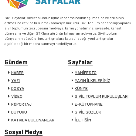
Sivil Sayfalar, sivil toplumun içine kapanma halinin aşılmasına ve etkisinin
artmasına katkıda bulunmak amacıyla kuruldu. Sivil toplum haberciliği yaparak
sivil toplumun tecrübesini medyaya, kamu yönetimine, siyasete, kanaat
dünyasına ve diğer STK’lara görünür kılmayı amaçlıyoruz. Sivil toplum
dünyasının sözcülerine, tartışmalara katılabileceği, yeni tartışmalar
açabileceği bir mecra sunmayı hedefliyoruz.
Gündem
Sayfalar
HABER
MANİFESTO
YAZI
YAYIN İLKELERİMİZ
DOSYA
KÜNYE
VİDEO
SİVİL TOPLUM KURULUŞLARI
RÖPORTAJ
E-KÜTÜPHANE
DUYURU
SİVİL SÖZLÜK
KATKIDA BULUNANLAR
İLETİŞİM
Sosyal Medya