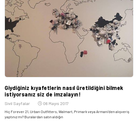
Giydiğiniz kıyafetlerin nasıl üretildiğini bilmek
istiyorsanız siz de imzalayın!
Sivil Sayfalar
06 Mayıs 2017
Hiç Forever 21, Urban Outfitters, Walmart, Primark veya Armani’den alışveriş
yaptınız mı? Buralardan satın aldığın