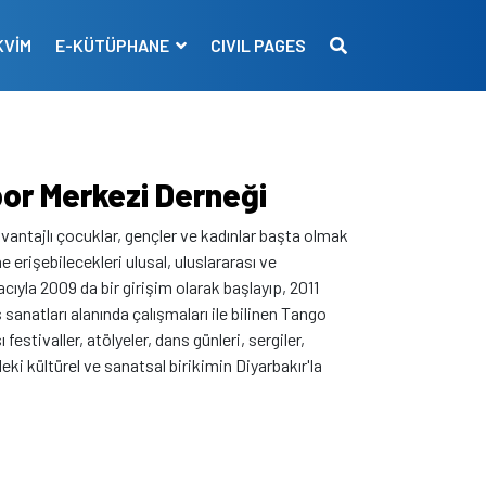
KVİM
E-KÜTÜPHANE
CIVIL PAGES
or Merkezi Derneği
vantajlı çocuklar, gençler ve kadınlar başta olmak
e erişebilecekleri ulusal, uluslararası ve
acıyla 2009 da bir girişim olarak başlayıp, 2011
 sanatları alanında çalışmaları ile bilinen Tango
estivaller, atölyeler, dans günleri, sergiler,
deki kültürel ve sanatsal birikimin Diyarbakır'la