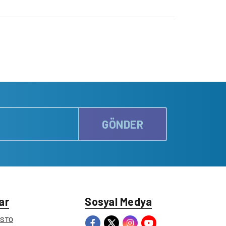
GÖNDER
ar
Sosyal Medya
ESTO