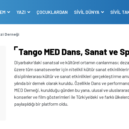
DEM
YAZI
ÇOCUKLARDAN
SİVİL DÜNYA
SİVİL TA
zi Derneği
Tango MED Dans, Sanat ve Sp
Diyarbakır’daki sanatsal ve kültürel ortamın canlanması; deza
üzere tüm sanatseverler için nitelikli kültür sanat etkinliklerin
disiplinlerarası kültür ve sanat etkinlikleri gerçekleştirme am
yılında bir dernek olarak kuruldu. Özellikle Dans ve performans
MED Derneği, kurulduğu günden bu yana, ulusal ve uluslararası f
konserler ve film gösterimleri ile Türkiye’deki ve farklı ülkeler
paylaşıldığı bir platform oldu.