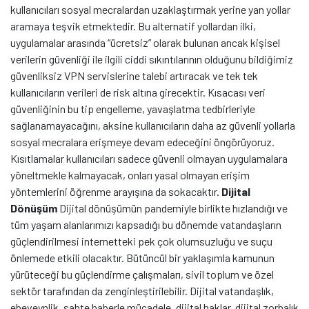
kullanıcıları sosyal mecralardan uzaklaştırmak yerine yan yollar
aramaya teşvik etmektedir. Bu alternatif yollardan ilki,
uygulamalar arasında “ücretsiz” olarak bulunan ancak kişisel
verilerin güvenliği ile ilgili ciddi sıkıntılarının olduğunu bildiğimiz
güvenliksiz VPN servislerine talebi artıracak ve tek tek
kullanıcıların verileri de risk altına girecektir. Kısacası veri
güvenliğinin bu tip engelleme, yavaşlatma tedbirleriyle
sağlanamayacağını, aksine kullanıcıların daha az güvenli yollarla
sosyal mecralara erişmeye devam edeceğini öngörüyoruz.
Kısıtlamalar kullanıcıları sadece güvenli olmayan uygulamalara
yöneltmekle kalmayacak, onları yasal olmayan erişim
yöntemlerini öğrenme arayışına da sokacaktır.
Dijital
Dönüşüm
Dijital dönüşümün pandemiyle birlikte hızlandığı ve
tüm yaşam alanlarımızı kapsadığı bu dönemde vatandaşların
güçlendirilmesi internetteki pek çok olumsuzluğu ve suçu
önlemede etkili olacaktır. Bütüncül bir yaklaşımla kamunun
yürüteceği bu güçlendirme çalışmaları, sivil toplum ve özel
sektör tarafından da zenginleştirilebilir. Dijital vatandaşlık,
ebeveynlik, sahte haberle mücadele, dijital haklar, dijital zorbalık