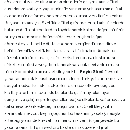
gösteren ulusal ve uluslararası şirketlerin çalışmalarını dijital
duvarlar ve zorlayıcı yaptırımlar ile sınırlama yaklaşımının dijital
ekonominin gelişmesine son derece olumsuz etkileri olacaktır.
Bu yasa tasarısıyla, özellikle dijital girişimcilerin, farklı ülkelerde
bulunan dijital hizmetlerden faydalanarak katma değerli bir ürün
ortaya çıkarmasının önüne ciddi engeller çıkarıldığını
görmekteyiz. Elbette dijital ekonomi vergilendirilmelidir ve
belirli güvenlik ve etik kısıtlamalara tabi olmalıdır. Ancak bu
düzenlemelerin, ulusal girişimlere ket vuracak, uluslararası
şirketlerin Türkiye’ye yatırımlarını aksatacak seviyede olması
tüm ekonomiyi olumsuz etkileyecektir.
Beyin Göçü
Mevcut
yasa tasarısındaki kısıtlayıcı maddelerin, Türkiye’de internet ve
sosyal medya ile ilişkili sektörleri olumsuz etkileyeceği, bu
kısıtlayıcı ortamın özellikle bu alanda çalışmayı planlayan
gençleri ve çalışan profesyonelleri başka ülkelerde yaşamaya ve
çalışmaya teşvik edeceğini düşünüyoruz. Özellikle yazılım
alanındaki mevcut beyin göçünün bu tasarının yasalaşmasıyla
artacağı yönünde kuvvetli bir inancımız var. Bu çerçevede bu
yasa tasarısı, bilişim sektörü başta olmak üzere, dijital