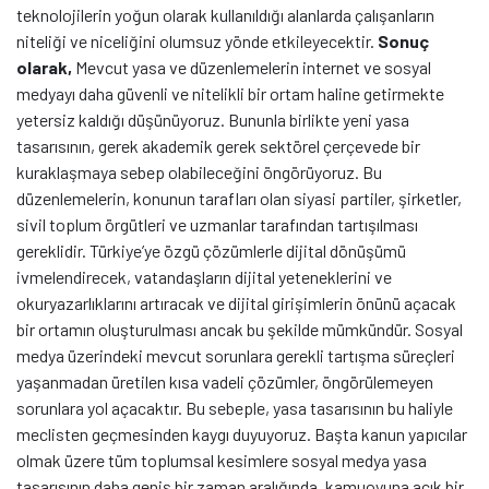
teknolojilerin yoğun olarak kullanıldığı alanlarda çalışanların
niteliği ve niceliğini olumsuz yönde etkileyecektir.
Sonuç
olarak,
Mevcut yasa ve düzenlemelerin internet ve sosyal
medyayı daha güvenli ve nitelikli bir ortam haline getirmekte
yetersiz kaldığı düşünüyoruz. Bununla birlikte yeni yasa
tasarısının, gerek akademik gerek sektörel çerçevede bir
kuraklaşmaya sebep olabileceğini öngörüyoruz. Bu
düzenlemelerin, konunun tarafları olan siyasi partiler, şirketler,
sivil toplum örgütleri ve uzmanlar tarafından tartışılması
gereklidir. Türkiye’ye özgü çözümlerle dijital dönüşümü
ivmelendirecek, vatandaşların dijital yeteneklerini ve
okuryazarlıklarını artıracak ve dijital girişimlerin önünü açacak
bir ortamın oluşturulması ancak bu şekilde mümkündür. Sosyal
medya üzerindeki mevcut sorunlara gerekli tartışma süreçleri
yaşanmadan üretilen kısa vadeli çözümler, öngörülemeyen
sorunlara yol açacaktır. Bu sebeple, yasa tasarısının bu haliyle
meclisten geçmesinden kaygı duyuyoruz. Başta kanun yapıcılar
olmak üzere tüm toplumsal kesimlere sosyal medya yasa
tasarısının daha geniş bir zaman aralığında, kamuoyuna açık bir