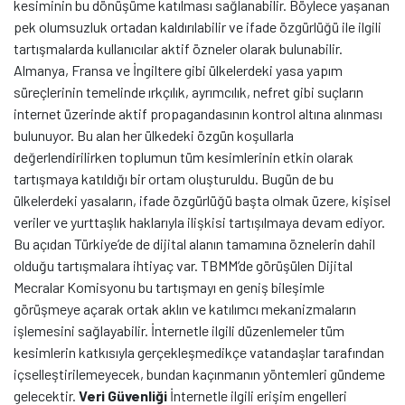
kesiminin bu dönüşüme katılması sağlanabilir. Böylece yaşanan
pek olumsuzluk ortadan kaldırılabilir ve ifade özgürlüğü ile ilgili
tartışmalarda kullanıcılar aktif özneler olarak bulunabilir.
Almanya, Fransa ve İngiltere gibi ülkelerdeki yasa yapım
süreçlerinin temelinde ırkçılık, ayrımcılık, nefret gibi suçların
internet üzerinde aktif propagandasının kontrol altına alınması
bulunuyor. Bu alan her ülkedeki özgün koşullarla
değerlendirilirken toplumun tüm kesimlerinin etkin olarak
tartışmaya katıldığı bir ortam oluşturuldu. Bugün de bu
ülkelerdeki yasaların, ifade özgürlüğü başta olmak üzere, kişisel
veriler ve yurttaşlık haklarıyla ilişkisi tartışılmaya devam ediyor.
Bu açıdan Türkiye’de de dijital alanın tamamına öznelerin dahil
olduğu tartışmalara ihtiyaç var. TBMM’de görüşülen Dijital
Mecralar Komisyonu bu tartışmayı en geniş bileşimle
görüşmeye açarak ortak aklın ve katılımcı mekanizmaların
işlemesini sağlayabilir. İnternetle ilgili düzenlemeler tüm
kesimlerin katkısıyla gerçekleşmedikçe vatandaşlar tarafından
içselleştirilemeyecek, bundan kaçınmanın yöntemleri gündeme
gelecektir.
Veri Güvenliği
İnternetle ilgili erişim engelleri