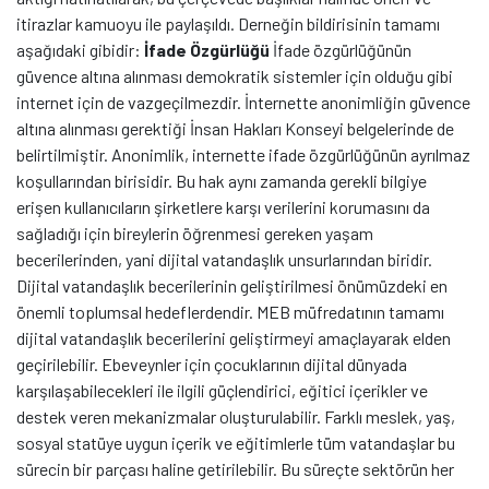
itirazlar kamuoyu ile paylaşıldı. Derneğin bildirisinin tamamı
aşağıdaki gibidir:
İfade Özgürlüğü
İfade özgürlüğünün
güvence altına alınması demokratik sistemler için olduğu gibi
internet için de vazgeçilmezdir. İnternette anonimliğin güvence
altına alınması gerektiği İnsan Hakları Konseyi belgelerinde de
belirtilmiştir. Anonimlik, internette ifade özgürlüğünün ayrılmaz
koşullarından birisidir. Bu hak aynı zamanda gerekli bilgiye
erişen kullanıcıların şirketlere karşı verilerini korumasını da
sağladığı için bireylerin öğrenmesi gereken yaşam
becerilerinden, yani dijital vatandaşlık unsurlarından biridir.
Dijital vatandaşlık becerilerinin geliştirilmesi önümüzdeki en
önemli toplumsal hedeflerdendir. MEB müfredatının tamamı
dijital vatandaşlık becerilerini geliştirmeyi amaçlayarak elden
geçirilebilir. Ebeveynler için çocuklarının dijital dünyada
karşılaşabilecekleri ile ilgili güçlendirici, eğitici içerikler ve
destek veren mekanizmalar oluşturulabilir. Farklı meslek, yaş,
sosyal statüye uygun içerik ve eğitimlerle tüm vatandaşlar bu
sürecin bir parçası haline getirilebilir. Bu süreçte sektörün her