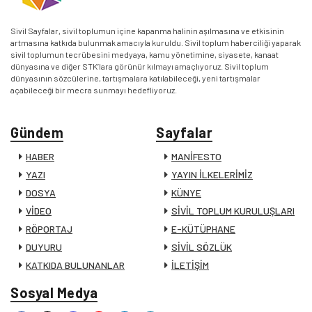
Sivil Sayfalar, sivil toplumun içine kapanma halinin aşılmasına ve etkisinin
artmasına katkıda bulunmak amacıyla kuruldu. Sivil toplum haberciliği yaparak
sivil toplumun tecrübesini medyaya, kamu yönetimine, siyasete, kanaat
dünyasına ve diğer STK’lara görünür kılmayı amaçlıyoruz. Sivil toplum
dünyasının sözcülerine, tartışmalara katılabileceği, yeni tartışmalar
açabileceği bir mecra sunmayı hedefliyoruz.
Gündem
Sayfalar
HABER
MANİFESTO
YAZI
YAYIN İLKELERİMİZ
DOSYA
KÜNYE
VİDEO
SİVİL TOPLUM KURULUŞLARI
RÖPORTAJ
E-KÜTÜPHANE
DUYURU
SİVİL SÖZLÜK
KATKIDA BULUNANLAR
İLETİŞİM
Sosyal Medya