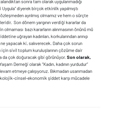
zalandıktan sonra tam olarak uygulanmadığı
 Uygula” diyerek birçok etkinlik yapılmıştı
sözleşmeden ayrılmış olmamız ve hem o sürçte
eridir.
Son dönem yargının verdiği kararlar da
nin olmaması bazı kararların alınmasının önünü mü
iddetine uğrayan kadınları, korkularından arınıp
 ne yapacak ki, salıverecek. Daha çok sorun
 için sivil toplum kuruluşlarının çözüme dair
aha da çok doğuracak gibi görünüyor.
Son olarak,
aşam Derneği olarak “Kadın, kadının yurdudur”
 da devam etmeye çalışıyoruz. Bıkmadan usanmadan
ikolojik-cinsel-ekonomik şiddet karşı mücadele