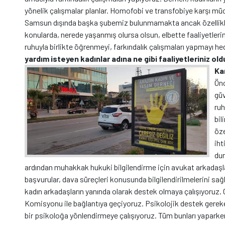
yönelik çalışmalar planlar. Homofobi ve transfobiye karşı mücad
Samsun dışında başka şubemiz bulunmamakta ancak özellikle 
konularda, nerede yaşanmış olursa olsun, elbette faaliyetlerim
ruhuyla birlikte öğrenmeyi, farkındalık çalışmaları yapmayı he
yardım isteyen kadınlar adına ne gibi faaliyetleriniz o
Ka
Önc
güv
ruh
bil
öze
iht
dur
ardından muhakkak hukuki bilgilendirme için avukat arkadaşl
başvurular, dava süreçleri konusunda bilgilendirilmelerini sa
kadın arkadaşların yanında olarak destek olmaya çalışıyoruz
Komisyonu ile bağlantıya geçiyoruz. Psikolojik destek gere
bir psikoloğa yönlendirmeye çalışıyoruz. Tüm bunları yaparken d