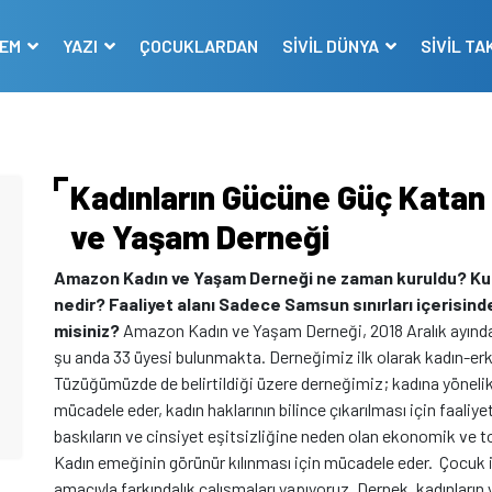
DEM
YAZI
ÇOCUKLARDAN
SİVİL DÜNYA
SİVİL TA
Kadınların Gücüne Güç Katan
ve Yaşam Derneği
Amazon Kadın ve Yaşam Derneği ne zaman kuruldu? Kuru
nedir? Faaliyet alanı Sadece Samsun sınırları içerisinde
misiniz?
Amazon Kadın ve Yaşam Derneği, 2018 Aralık ayında 
şu anda 33 üyesi bulunmakta. Derneğimiz ilk olarak kadın-erk
Tüzüğümüzde de belirtildiği üzere derneğimiz; kadına yönelik
mücadele eder, kadın haklarının bilince çıkarılması için faaliye
baskıların ve cinsiyet eşitsizliğine neden olan ekonomik ve top
Kadın emeğinin görünür kılınması için mücadele eder.
Çocuk i
amacıyla farkındalık çalışmaları yapıyoruz. Dernek, kadınları