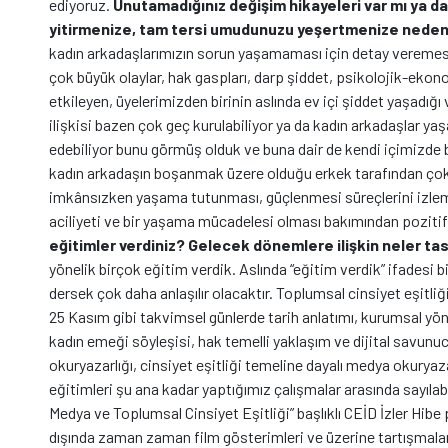
ediyoruz.
Unutamadığınız değişim hikayeleri var mı ya d
yitirmenize, tam tersi umudunuzu yeşertmenize neden o
kadın arkadaşlarımızın sorun yaşamaması için detay veremese
çok büyük olaylar, hak gaspları, darp şiddet, psikolojik-eko
etkileyen, üyelerimizden birinin aslında ev içi şiddet yaşad
ilişkisi bazen çok geç kurulabiliyor ya da kadın arkadaşlar y
edebiliyor bunu görmüş olduk ve buna dair de kendi içimizde b
kadın arkadaşın boşanmak üzere olduğu erkek tarafından çok
imkânsızken yaşama tutunması, güçlenmesi süreçlerini izle
aciliyeti ve bir yaşama mücadelesi olması bakımından pozitif
eğitimler verdiniz? Gelecek dönemlere ilişkin neler ta
yönelik birçok eğitim verdik. Aslında “eğitim verdik” ifadesi 
dersek çok daha anlaşılır olacaktır. Toplumsal cinsiyet eşitliğ
25 Kasım gibi takvimsel günlerde tarih anlatımı, kurumsal yö
kadın emeği söyleşisi, hak temelli yaklaşım ve dijital savunu
okuryazarlığı, cinsiyet eşitliği temeline dayalı medya okuryaz
eğitimleri şu ana kadar yaptığımız çalışmalar arasında sayılabi
Medya ve Toplumsal Cinsiyet Eşitliği” başlıklı CEİD İzler Hi
dışında zaman zaman film gösterimleri ve üzerine tartışmala