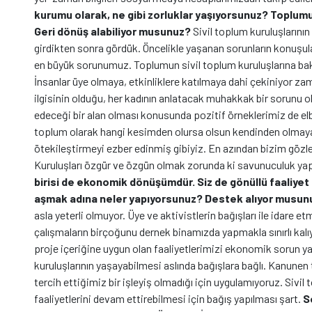
kurumu olarak, ne gibi zorluklar yaşıyorsunuz? Toplumun
Geri dönüş alabiliyor musunuz?
Sivil toplum kuruluşlarının 
girdikten sonra gördük. Öncelikle yaşanan sorunların konuşu
en büyük sorunumuz. Toplumun sivil toplum kuruluşlarına bakış
İnsanlar üye olmaya, etkinliklere katılmaya dahi çekiniyor z
ilgisinin olduğu, her kadının anlatacak muhakkak bir sorunu 
edeceği bir alan olması konusunda pozitif örneklerimiz de elb
toplum olarak hangi kesimden olursa olsun kendinden olmayan
ötekileştirmeyi ezber edinmiş gibiyiz. En azından bizim göz
Kuruluşları özgür ve özgün olmak zorunda ki savunuculuk yap
birisi de ekonomik dönüşümdür. Siz de gönüllü faaliyet
aşmak adına neler yapıyorsunuz? Destek alıyor musun
asla yeterli olmuyor. Üye ve aktivistlerin bağışları ile idar
çalışmaların birçoğunu dernek binamızda yapmakla sınırlı k
proje içeriğine uygun olan faaliyetlerimizi ekonomik sorun y
kuruluşlarının yaşayabilmesi aslında bağışlara bağlı. Kanune
tercih ettiğimiz bir işleyiş olmadığı için uygulamıyoruz. Siv
faaliyetlerini devam ettirebilmesi için bağış yapılması şart.
S