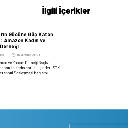
İlgili İçerikler
arın Gücüne Güç Katan
K: Amazon Kadın ve
Derneği
ürk
16 Aralık 2021
dın ve Yaşam Derneği Başkanı
angan ile kadın sorunu, şiddet, STK
 İstanbul Sözleşmesi bağlamı