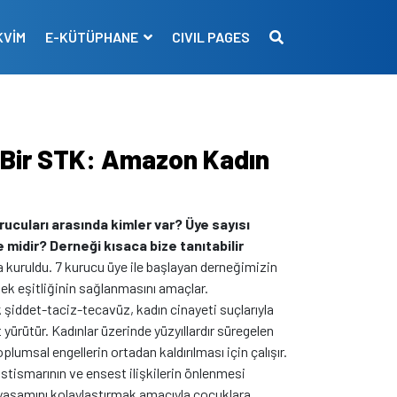
KVİM
E-KÜTÜPHANE
CIVIL PAGES
 Bir STK: Amazon Kadın
cuları arasında kimler var? Üye sayısı
 midir? Derneği kısaca bize tanıtabilir
kuruldu. 7 kurucu üye ile başlayan derneğimizin
ek eşitliğinin sağlanmasını amaçlar.
 şiddet-taciz-tecavüz, kadın cinayeti suçlarıyla
t yürütür. Kadınlar üzerinde yüzyıllardır süregelen
lumsal engellerin ortadan kaldırılması için çalışır.
stismarının ve ensest ilişkilerin önlenmesi
n yaşamını kolaylaştırmak amacıyla çocuklara