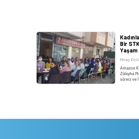
Kadınl
Bir ST
Yaşam 
Miraç Özt
Amazon Ka
Züleyha M
süreci ve