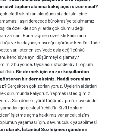
 sivil toplum alanına bakış açısı sizce nasıl?
çok ciddi sıkıntıları olduğunu biz de işin içine
lamaması, aşırı derecede bürokrasiye takılmamız
ı da özellikle son yıllarda çok olumlu değil.
aman zaman. Buna rağmen özellikle kadınların
olduğu ve bu dayanışmayı eğer görürse kendini ifade
ette var. İstenen seviyede asla değil çünkü
ı, kendisiyle aynı düşünmeyi dışlamayı/
lemimiz bu yönde. Oysa adı üstünde Sivil Toplum
abilsin.
Bir dernek için en zor koşullardan
 gösteren bir derneksiniz. Maddi sorunları
uz?
Gerçekten çok zorlanıyoruz. Üyelerin aidatları
e etmek durumunda kalıyoruz. Yapmak istediğimiz
alıyoruz. Son dönem yürüttüğümüz proje sayesinde
aşamadan gerçekleştirebildik. Sivil toplum
n ticari işletme açma hakkımız var ancak bizim
il toplumun yaşaması için, savunuculuk yapabilmesi
on olarak, İstanbul Sözleşmesi gündemi