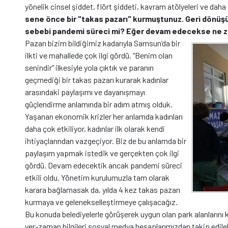
yönelik cinsel şiddet, flört şiddeti, kavram atölyeleri ve dah
sene önce bir "takas pazarı" kurmuştunuz. Geri dönüş
sebebi pandemi süreci mi? Eğer devam edecekse ne z
Pazarı bizim bildiğimiz kadarıyla Samsun’da bir
ilkti ve mahallede çok ilgi gördü. “Benim olan
senindir” ilkesiyle yola çıktık ve paranın
geçmediği bir takas pazarı kurarak kadınlar
arasındaki paylaşımı ve dayanışmayı
güçlendirme anlamında bir adım atmış olduk.
Yaşanan ekonomik krizler her anlamda kadınları
daha çok etkiliyor, kadınlar ilk olarak kendi
ihtiyaçlarından vazgeçiyor. Biz de bu anlamda bir
paylaşım yapmak istedik ve gerçekten çok ilgi
gördü. Devam edecektik ancak pandemi süreci
etkili oldu. Yönetim kurulumuzla tam olarak
karara bağlamasak da, yılda 4 kez takas pazarı
kurmaya ve gelenekselleştirmeye çalışacağız.
Bu konuda belediyelerle görüşerek uygun olan park alanlarını
yer-zaman bilgileri sosyal medya hesaplarımızdan takip edilebi