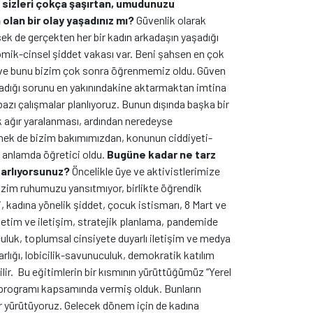
a sizleri çokça şaşırtan, umudunuzu
lan bir olay yaşadınız mı?
Güvenlik olarak
k de gerçekten her bir kadın arkadaşın yaşadığı
nomik-cinsel şiddet vakası var. Beni şahsen en çok
ığı ve bunu bizim çok sonra öğrenmemiz oldu. Güven
aşadığı sorunu en yakınındakine aktarmaktan imtina
azı çalışmalar planlıyoruz. Bunun dışında başka bir
 ağır yaralanması, ardından neredeyse
mek de bizim bakımımızdan, konunun ciddiyeti-
 anlamda öğretici oldu.
Bugüne kadar ne tarz
sarlıyorsunuz?
Öncelikle üye ve aktivistlerimize
bizim ruhumuzu yansıtmıyor, birlikte öğrendik
i, kadına yönelik şiddet, çocuk istismarı, 8 Mart ve
netim ve iletişim, stratejik planlama, pandemide
culuk, toplumsal cinsiyete duyarlı iletişim ve medya
arlığı, lobicilik-savunuculuk, demokratik katılım
lir.
Bu eğitimlerin bir kısmının yürüttüğümüz “Yerel
be programı kapsamında vermiş olduk. Bunların
r yürütüyoruz. Gelecek dönem için de kadına