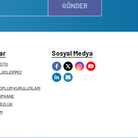
GÖNDER
ar
Sosyal Medya
ESTO
İLKELERİMİZ
TOPLUM KURULUŞLARI
ÜPHANE
SÖZLÜK
İM