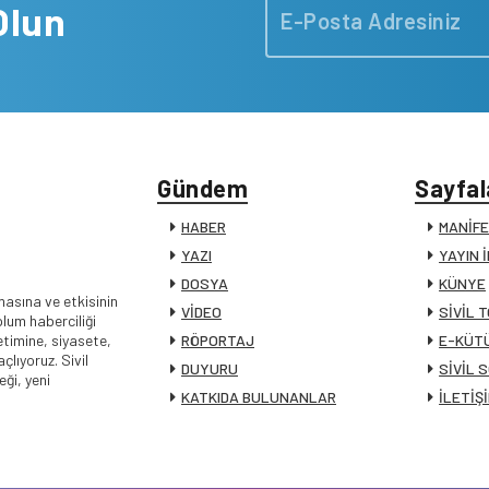
Olun
Gündem
Sayfal
HABER
MANİF
YAZI
YAYIN 
DOSYA
KÜNYE
masına ve etkisinin
VİDEO
SİVİL 
lum haberciliği
timine, siyasete,
RÖPORTAJ
E-KÜT
lıyoruz. Sivil
DUYURU
SİVİL 
ği, yeni
KATKIDA BULUNANLAR
İLETİŞ