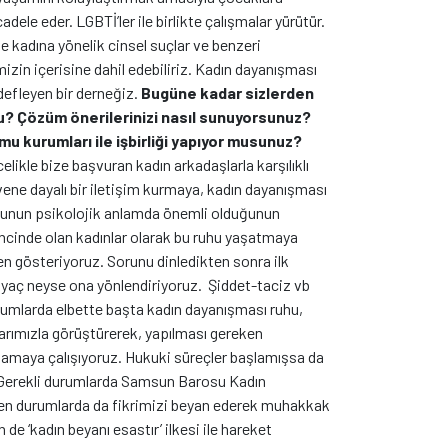
ele eder. LGBTİ’ler ile birlikte çalışmalar yürütür.
kadına yönelik cinsel suçlar ve benzeri
izin içerisine dahil edebiliriz. Kadın dayanışması
defleyen bir derneğiz.
Bugüne kadar sizlerden
ldu? Çözüm önerilerinizi nasıl sunuyorsunuz?
mu kurumları ile işbirliği yapıyor musunuz?
elikle bize başvuran kadın arkadaşlarla karşılıklı
ene dayalı bir iletişim kurmaya, kadın dayanışması
unun psikolojik anlamda önemli olduğunun
incinde olan kadınlar olarak bu ruhu yaşatmaya
n gösteriyoruz. Sorunu dinledikten sonra ilk
iyaç neyse ona yönlendiriyoruz.
Şiddet-taciz vb
umlarda elbette başta kadın dayanışması ruhu,
arımızla görüştürerek, yapılması gereken
ğlamaya çalışıyoruz. Hukuki süreçler başlamışsa da
. Gerekli durumlarda Samsun Barosu Kadın
ken durumlarda da fikrimizi beyan ederek muhakkak
e ‘kadın beyanı esastır’ ilkesi ile hareket