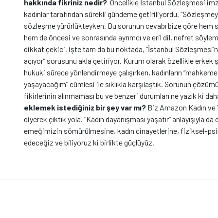
hakkında fikriniz nedir?
Öncelikle İstanbul Sözleşmesi im
kadınlar tarafından sürekli gündeme getiriliyordu. “Sözleşmeyi
sözleşme yürürlükteyken. Bu sorunun cevabı bize göre hem 
hem de öncesi ve sonrasında ayrımcı ve eril dil, nefret söyleml
dikkat çekici, işte tam da bu noktada, “İstanbul Sözleşmesi’
açıyor” sorusunu akla getiriyor. Kurum olarak özellikle erkek ş
hukuki sürece yönlendirmeye çalışırken, kadınların “mahkeme
yaşayacağım” cümlesi ile sıklıkla karşılaştık. Sorunun çözümü
fikirlerinin alınmaması bu ve benzeri durumları ne yazık ki d
eklemek istediğiniz bir şey var mı?
Biz Amazon Kadın ve Y
diyerek çıktık yola. “Kadın dayanışması yaşatır” anlayışıyla
emeğimizin sömürülmesine, kadın cinayetlerine, fiziksel-ps
edeceğiz ve biliyoruz ki birlikte güçlüyüz.